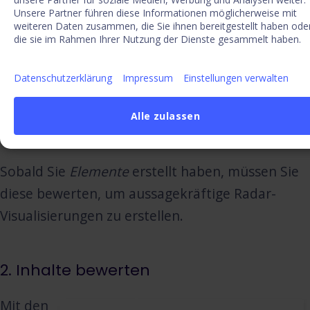
Erstellen Sie
Elemente
aus
Signalen
. In ITONICS
Unsere Partner führen diese Informationen möglicherweise mit
sind
Elemente
die inhaltlichen Bausteine, die es
weiteren Daten zusammen, die Sie ihnen bereitgestellt haben ode
die sie im Rahmen Ihrer Nutzung der Dienste gesammelt haben.
Ihnen ermöglichen, einen Radar zu erstellen, der
auch in den folgenden Phasen Ihres
Datenschutzerklärung
Impressum
Einstellungen verwalten
Innovationsprozesses verwendet werden kann.
Elemente
können z.B. Trends, Technologien,
Alle zulassen
Startups, Wettbewerber, oder Risiken sein.
Sobald Sie
Elemente
erstellt haben, müssen Sie
diese bewerten, um aussagekräftige Radar-
Visualisierungen zu erstellen.
2. Inhalte bewerten
Mit den