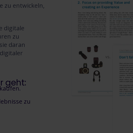
e zu entwickeln,
 digitale
uren zu
sie daran
igitaler
 geht:
rkaufen.
lebnisse zu