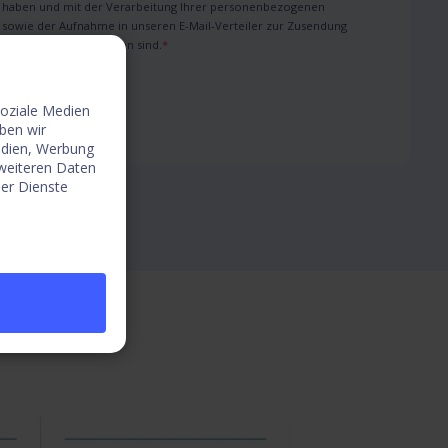
haben und mit der Verarbeitung Ihrer personenbezogenen
 sowie der Aufnahme in unseren E-Mail-Verteiler zur Zusendung
nd Inhalte einverstanden sind.
*
soziale Medien
ben wir
edien, Werbung
 weiteren Daten
der Dienste