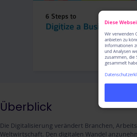
Diese Webse
Wir verwenden C
anbieten zu kön
Informationen z
und Analysen we
zusammen, die S
gesammelt habe
Datenschutzerk
Überblick
Die Digitalisierung verändert Branchen, Arbeit
Weltwirtschaft. Den digitalen Wandel anzune