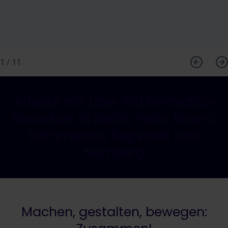
1
/
11
Arbeite mit über 150 Innovation
Rockstars in Berlin, Paris, Miami,
Kathmandu, Kapstadt und
Nürnberg
Machen, gestalten, bewegen: