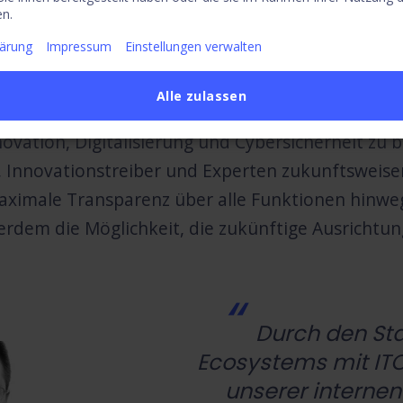
n.
Matthias Veit
, Dire
lärung
Impressum
Einstellungen verwalten
Alle zulassen
attform soll als
Anlaufstelle für Siemens Energy
vation, Digitalisierung und Cybersicherheit zu
 Innovationstreiber und Experten zukunftsweis
aximale Transparenz über alle Funktionen hinwe
rdem die Möglichkeit, die zukünftige Ausrichtun
Durch den Sta
Ecosystems mit ITO
unserer interne