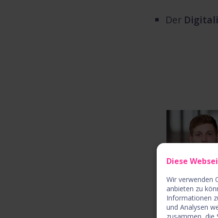
Der
Digital
Diese Webse
Wir verwenden C
anbieten zu kön
Informationen z
und Analysen we
zusammen, die S