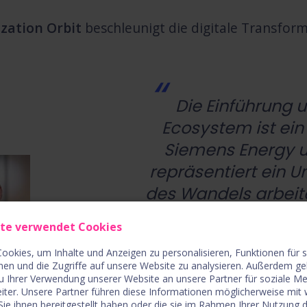
ization Orbit
beschleunigt die digitale Transfor
Die Einführung u
Ecosystem ist ein
Siemens Energy u
repräsentiert ein 
des Wandels arbeitet
globalen Innovat
ite verwendet Cookies
Kunden begrüßen
ookies, um Inhalte und Anzeigen zu personalisieren, Funktionen für 
darauf, gemein
nen und die Zugriffe auf unsere Website zu analysieren. Außerdem ge
Bereichen Innov
u Ihrer Verwendung unserer Website an unsere Partner für soziale M
iter. Unsere Partner führen diese Informationen möglicherweise mit
Cybersi
ie ihnen bereitgestellt haben oder die sie im Rahmen Ihrer Nutzung 