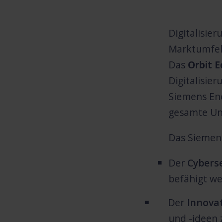
Digitalisie
Marktumfeld
Das
Orbit 
Digitalisie
Siemens En
gesamte Un
Das Siemens
Der
Cyberse
befähigt we
Der
Innova
und -ideen 