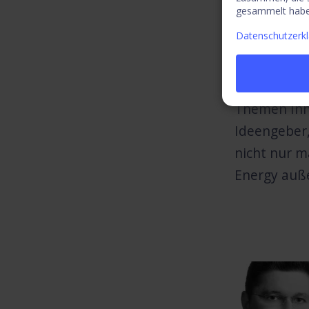
gesammelt habe
Datenschutzerk
Die neue Pl
Themen Inno
Ideengeber,
nicht nur m
Energy auße