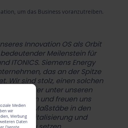
mation, um das Business voranzutreiben.
nseres Innovation OS als Orbit
 bedeutender Meilenstein für
nd ITONICS. Siemens Energy
Unternehmen, das an der Spitze
. Wir sind stolz, einen solchen
ionsvorreiter unter unseren
 zu dürfen und freuen uns
soziale Medien
sam neue Maßstäbe in den
ben wir
ation, Digitalisierung und
edien, Werbung
 weiteren Daten
cherheit zu setzen.
der Dienste