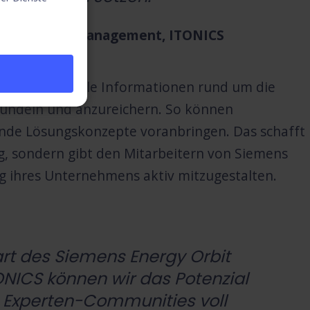
ctor Account Management, ITONICS
dienen, um alle Informationen rund um die
 bündeln und anzureichern. So können
ende Lösungskonzepte voranbringen. Das schafft
g, sondern gibt den Mitarbeitern von Siemens
g ihres Unternehmens aktiv mitzugestalten.
rt des Siemens Energy Orbit
NICS können wir das Potenzial
n Experten-Communities voll