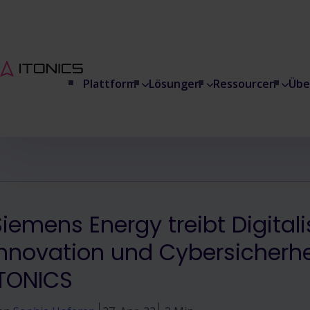
Plattform
Lösungen
Ressourcen
Übe
Siemens Energy treibt Digitali
Innovation und Cybersicherhe
ITONICS