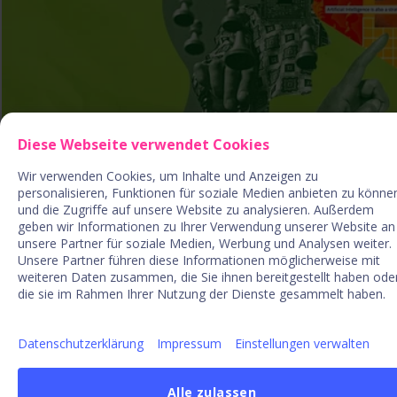
Diese Webseite verwendet Cookies
KI-Toolbox für Innovation
Wir verwenden Cookies, um Inhalte und Anzeigen zu
personalisieren, Funktionen für soziale Medien anbieten zu könne
Kostenlose KI-Assistenten für das
und die Zugriffe auf unsere Website zu analysieren. Außerdem
Innovationsmanagement, um das Geschäftsumfeld zu
geben wir Informationen zu Ihrer Verwendung unserer Website an
verstehen, Kreativität zu fördern und bahnbrechende
unsere Partner für soziale Medien, Werbung und Analysen weiter.
Unsere Partner führen diese Informationen möglicherweise mit
Innovationen anzustoßen.
weiteren Daten zusammen, die Sie ihnen bereitgestellt haben ode
die sie im Rahmen Ihrer Nutzung der Dienste gesammelt haben.
KI-Assistenten nutzen
Datenschutzerklärung
Impressum
Einstellungen verwalten
Alle zulassen