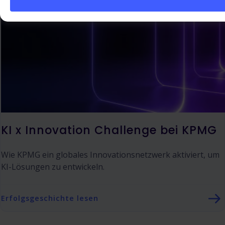
KI x Innovation Challenge bei KPMG
Wie KPMG ein globales Innovationsnetzwerk aktiviert, um
KI-Lösungen zu entwickeln.
Erfolgsgeschichte lesen