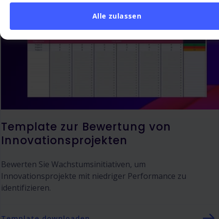
Alle zulassen
Template zur Bewertung von
Innovationsprojekten
Bewerten Sie Wachstumsinitiativen, um
Innovationsprojekte mit niedriger Performance zu
identifizieren.
Template downloaden