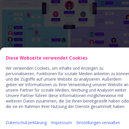
Jobs im Innovationsmanagement
Diese Webseite verwendet Cookies
Wir verwenden Cookies, um Inhalte und Anzeigen zu
Die wichtigsten Jobs entlang des Innovationsprozesses -
personalisieren, Funktionen für soziale Medien anbieten zu könne
Poster downloaden, ausdrucken und im Office oder
und die Zugriffe auf unsere Website zu analysieren. Außerdem
geben wir Informationen zu Ihrer Verwendung unserer Website an
Innovation Lab aufhängen!
unsere Partner für soziale Medien, Werbung und Analysen weiter.
Unsere Partner führen diese Informationen möglicherweise mit
weiteren Daten zusammen, die Sie ihnen bereitgestellt haben ode
Poster downloaden
die sie im Rahmen Ihrer Nutzung der Dienste gesammelt haben.
Datenschutzerklärung
Impressum
Einstellungen verwalten