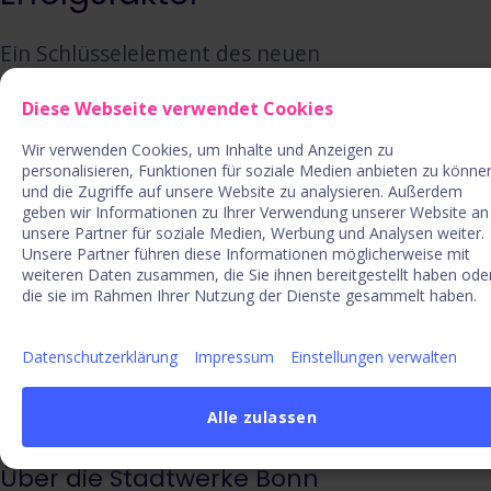
Ein Schlüsselelement des neuen
Innovationsansatzes liegt in der Förderung einer
Diese Webseite verwendet Cookies
offenen Innovationskultur. Die Belegschaft der
Wir verwenden Cookies, um Inhalte und Anzeigen zu
Stadtwerke Bonn wird aktiv in den
personalisieren, Funktionen für soziale Medien anbieten zu könne
Innovationsprozess eingebunden. Durch
und die Zugriffe auf unsere Website zu analysieren. Außerdem
geben wir Informationen zu Ihrer Verwendung unserer Website an
Kooperationen mit Start-ups,
unsere Partner für soziale Medien, Werbung und Analysen weiter.
Unsere Partner führen diese Informationen möglicherweise mit
Forschungseinrichtungen und anderen
weiteren Daten zusammen, die Sie ihnen bereitgestellt haben ode
Organisationen entsteht ein Netzwerk, das den
die sie im Rahmen Ihrer Nutzung der Dienste gesammelt haben.
Austausch von Wissen und Know-how nachhaltig
Datenschutzerklärung
Impressum
Einstellungen verwalten
fördert.
Alle zulassen
Über die Stadtwerke Bonn