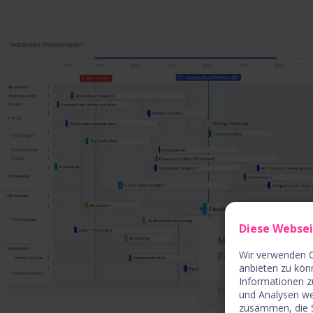
Diese Webse
Wir verwenden C
anbieten zu kön
Informationen z
und Analysen we
zusammen, die S