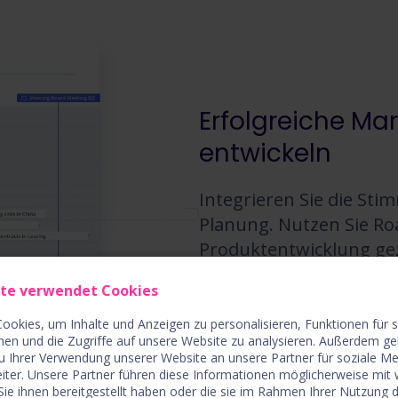
Erfolgreiche Ma
entwickeln
Integrieren Sie die Sti
Planung. Nutzen Sie Ro
Produktentwicklung gez
wirtschaftliche Verän
ite verwendet Cookies
abgestimmt ist.
ookies, um Inhalte und Anzeigen zu personalisieren, Funktionen für 
Mehr über strategisc
nen und die Zugriffe auf unsere Website zu analysieren. Außerdem ge
u Ihrer Verwendung unserer Website an unsere Partner für soziale M
iter. Unsere Partner führen diese Informationen möglicherweise mit
ie ihnen bereitgestellt haben oder die sie im Rahmen Ihrer Nutzung 