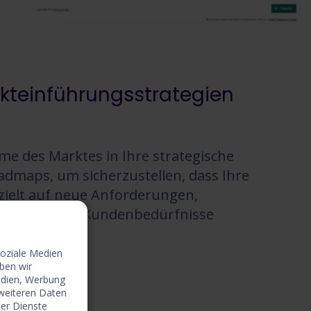
rkteinführungsstrategien
mme des Marktes in Ihre strategische
admaps, um sicherzustellen, dass Ihre
ielt auf neue Anforderungen,
derungen und Kundenbedürfnisse
soziale Medien
he Roadmaps →
ben wir
edien, Werbung
 weiteren Daten
der Dienste