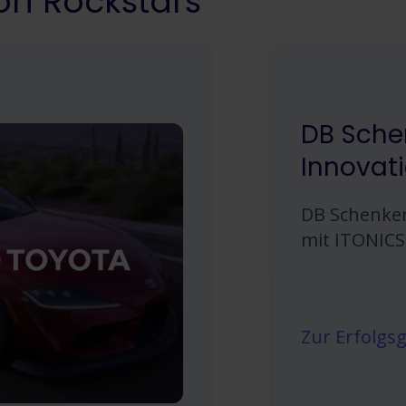
on Rockstars
DB Sche
Innovati
DB Schenker
mit ITONICS 
Zur Erfolgs