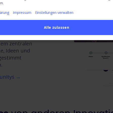
n.
lärung
Impressum
Einstellungen verwalten
Alle zulassen
vernetzen
nem zentralen
e, Ideen und
bgestimmt
.
unitys →