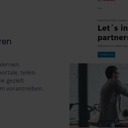
ren
nlernen.
rtale, teilen
e gezielt
um vorantreiben.