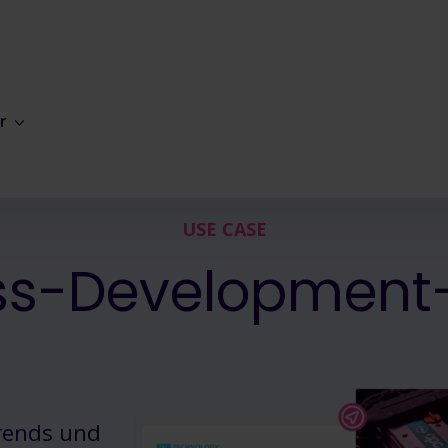
r
USE CASE
ss-Developmen
rends und