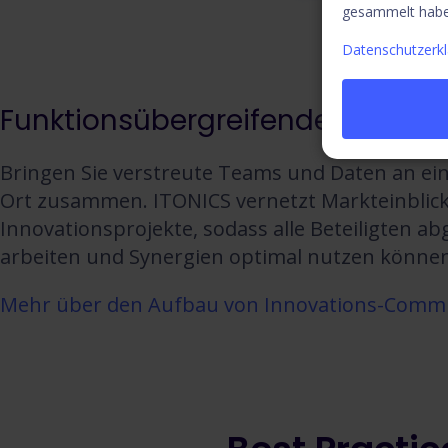
gesammelt habe
Datenschutzerk
Funktionsübergreifende Teams 
Bringen Sie verstreute Teams und Daten an ei
Ort zusammen. ITONICS vernetzt Markteinblick
Innovationsprojekte, sodass alle Beteiligten a
arbeiten und Synergien optimal nutzen können
Mehr über den Aufbau von Innovations-Comm