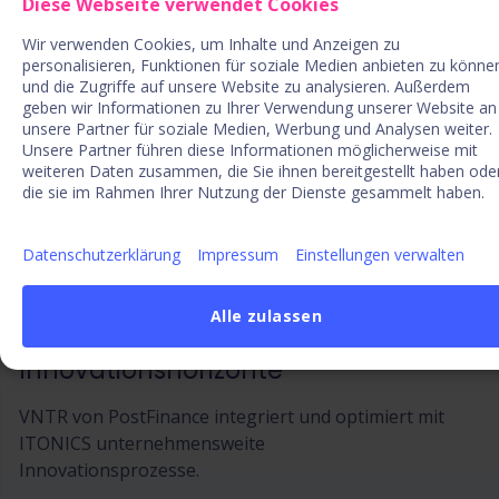
Diese Webseite verwendet Cookies
Mehr über ITONICS Roadmaps →
Wir verwenden Cookies, um Inhalte und Anzeigen zu
personalisieren, Funktionen für soziale Medien anbieten zu könne
Best-Practices
von anderen
und die Zugriffe auf unsere Website zu analysieren. Außerdem
geben wir Informationen zu Ihrer Verwendung unserer Website an
Innovation Rockstars
unsere Partner für soziale Medien, Werbung und Analysen weiter.
Unsere Partner führen diese Informationen möglicherweise mit
weiteren Daten zusammen, die Sie ihnen bereitgestellt haben ode
die sie im Rahmen Ihrer Nutzung der Dienste gesammelt haben.
Datenschutzerklärung
Impressum
Einstellungen verwalten
Alle zulassen
PostFinance erschließt neue
Innovationshorizonte
VNTR von PostFinance integriert und optimiert mit
ITONICS unternehmensweite
Innovationsprozesse.