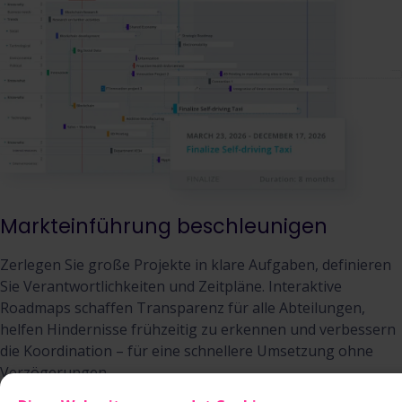
Markteinführung beschleunigen
Zerlegen Sie große Projekte in klare Aufgaben, definieren
Sie Verantwortlichkeiten und Zeitpläne. Interaktive
Roadmaps schaffen Transparenz für alle Abteilungen,
helfen Hindernisse frühzeitig zu erkennen und verbessern
die Koordination – für eine schnellere Umsetzung ohne
Verzögerungen.