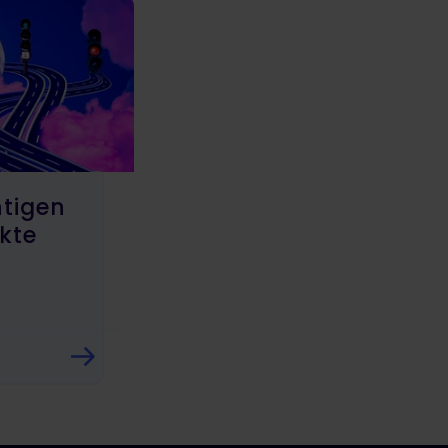
htigen
kte