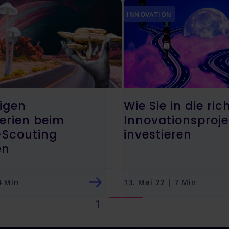
INNOVATION
tigen
Wie Sie in die ric
erien beim
Innovationsproje
-Scouting
investieren
en
 4 Min
13. Mai 22 | 7 Min
1