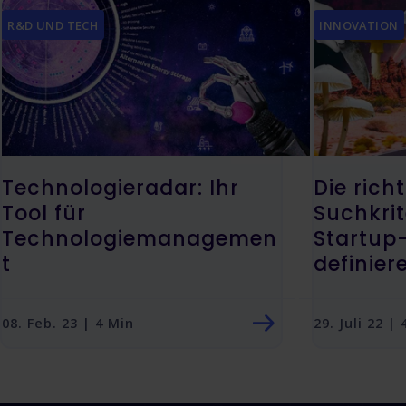
R&D UND TECH
INNOVATION
Technologieradar: Ihr
Die rich
Tool für
Suchkrit
Technologiemanagemen
Startup
t
definier
08. Feb. 23 | 4 Min
29. Juli 22 |