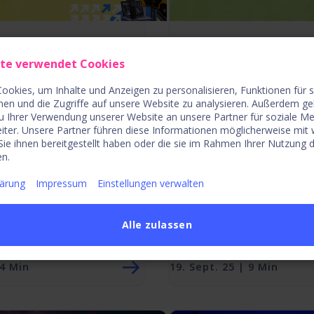
ractices für
10 Faktoren zur
iches Strategic
ganzheitlichen
ite verwendet Cookies
io Management
Technologiebew
ookies, um Inhalte und Anzeigen zu personalisieren, Funktionen für 
nen und die Zugriffe auf unsere Website zu analysieren. Außerdem ge
u Ihrer Verwendung unserer Website an unsere Partner für soziale M
iter. Unsere Partner führen diese Informationen möglicherweise mit
ie ihnen bereitgestellt haben oder die sie im Rahmen Ihrer Nutzung 
n.
lärung
Impressum
Einstellungen verwalten
Alle zulassen
 4 Min
19. Sept. 25 | 9 Min