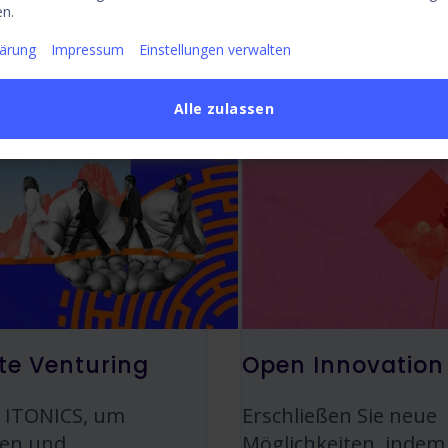
n.
rkteinführung.
gemeinsames Handel
lärung
Impressum
Einstellungen verwalten
en
Mehr erfahren
Alle zulassen
te Venturing
Open Innovation
e ITONICS, um
Erschließen Sie neue
nen und
Möglichkeiten, indem 