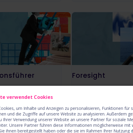
ionsführer
Foresight
Erkennen Sie das Pote
ite verwendet Cookies
n Sie eine
morgen schon heute.
lle im
Automatisieren Sie di
ookies, um Inhalte und Anzeigen zu personalisieren, Funktionen für 
nen und die Zugriffe auf unsere Website zu analysieren. Außerdem ge
nsbereich: Erkennen
Beobachtung von Tre
u Ihrer Verwendung unserer Website an unsere Partner für soziale M
 früher, investieren
decken Sie Innovatio
iter. Unsere Partner führen diese Informationen möglicherweise mit
ie ihnen bereitgestellt haben oder die sie im Rahmen Ihrer Nutzung 
ter und beschleunigen
auf und setzen Sie au