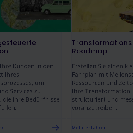
esteuerte
Transformations
ion
Roadmap
e Ihre Kunden in den
Erstellen Sie einen kl
t Ihres
Fahrplan mit Meilens
nsprozesses, um
Ressourcen und Zeit
nd Services zu
Ihre Transformation
, die ihre Bedürfnisse
strukturiert und mes
füllen.
voranzutreiben.
en
Mehr erfahren