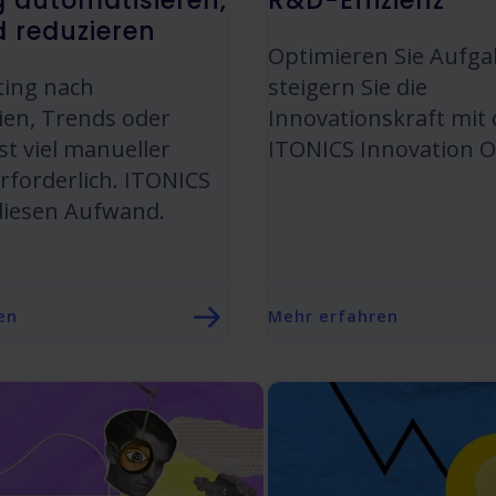
g automatisieren,
R&D-Effizienz
 reduzieren
Optimieren Sie Aufg
ting nach
steigern Sie die
ien, Trends oder
Innovationskraft mit
st viel manueller
ITONICS Innovation O
forderlich. ITONICS
diesen Aufwand.
en
Mehr erfahren