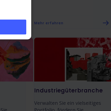
n.
Mehr erfahren
Industriegüterbranche
Verwalten Sie ein vielseitiges
Sie
Portfolio, fördern Sie