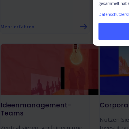
gesammelt habe
Sie die Ma
Datenschutzerk
Mehr erfahren
Mehr erfahr
Ideenmanagement-
Corpora
Teams
Nutzen Si
Zentralisieren, verfeinern und
Investitio