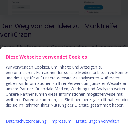
Den Weg von der Idee zur Marktreife
verkürzen
Unsere Plattform nutzt Open Innovation und generative KI,
um bessere Ideen zu entwickeln. Mehr Ideen bedeuten
Diese Webseite verwendet Cookies
aber auch eine wachsende Herausforderung, diese effektiv
Wir verwenden Cookies, um Inhalte und Anzeigen zu
zu managen. Dies erfordert ein System, das nicht nur
personalisieren, Funktionen für soziale Medien anbieten zu könne
skalierbar und intelligent ist, sondern auch in der Lage, die
und die Zugriffe auf unsere Website zu analysieren. Außerdem
richtigen Ideen zur richtigen Zeit zu identifizieren und zu
geben wir Informationen zu Ihrer Verwendung unserer Website an
fördern.
unsere Partner für soziale Medien, Werbung und Analysen weiter.
Unsere Partner führen diese Informationen möglicherweise mit
ITONICS Ideation optimiert den Ideenmanagementprozess
weiteren Daten zusammen, die Sie ihnen bereitgestellt haben ode
die sie im Rahmen Ihrer Nutzung der Dienste gesammelt haben.
und verbindet Ihr Ideen-Ökosystem mit aktuellem
Marktwissen, strategischen Zielen und Schlüsselexperten.
Erweitern Sie Ihre Innovationskampagnen mit
Datenschutzerklärung
Impressum
Einstellungen verwalten
anpassbaren Workflows, standardisierten Ideenvorlagen