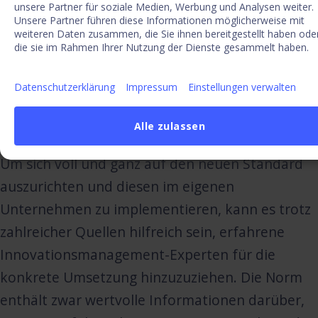
unsere Partner für soziale Medien, Werbung und Analysen weiter.
Unsere Partner führen diese Informationen möglicherweise mit
ISO 56006: Innovationsmanagement -
weiteren Daten zusammen, die Sie ihnen bereitgestellt haben ode
Strategisches Nachrichtenmanagement -
die sie im Rahmen Ihrer Nutzung der Dienste gesammelt haben.
Leitfaden
Datenschutzerklärung
Impressum
Einstellungen verwalten
ISO 56007: Innovationsmanagement -
Ideenmanagement
Alle zulassen
Um sich voll und ganz auf den neuen Standard
auszurichten und diesen im eigenen
Unternehmen zu implementieren, kann es trotz
zahlreicher Quellen hilfreich sein, erfahrene
Innovationsmanagement-Experten für die
konkrete Umsetzung hinzuzuziehen. Die Norm
enthält zwar wertvolle Informationen darüber,