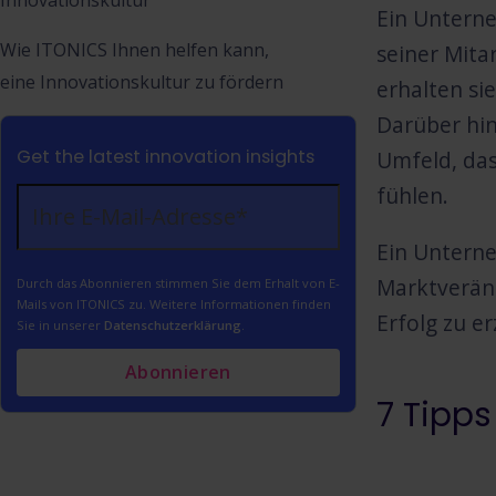
Innovationskultur
Ein Unterne
Wie ITONICS Ihnen helfen kann,
seiner Mita
eine Innovationskultur zu fördern
erhalten si
Darüber hin
Get the latest innovation insights
Umfeld, das
fühlen.
Ein Unterne
Marktveränd
Durch das Abonnieren stimmen Sie dem Erhalt von E-
Mails von ITONICS zu. Weitere Informationen finden
Erfolg zu er
Sie in unserer
Datenschutzerklärung
.
7 Tipps