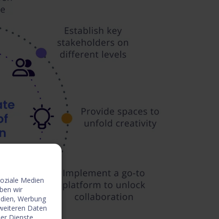
soziale Medien
ben wir
edien, Werbung
 weiteren Daten
der Dienste