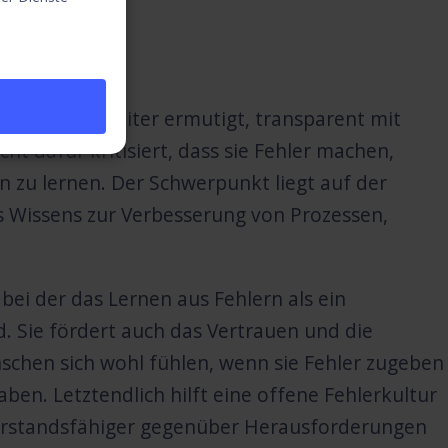
 die Mitarbeiter ermutigt, transparent mit
t dafür kritisiert, dass sie Fehler machen,
n zu lernen. Der Schwerpunkt liegt auf der
s Wissens zur Verbesserung von Prozessen,
bei der das Lernen aus Fehlern als ein
. Sie fördert auch das Vertrauen und die
chen sich wohl fühlen, wenn sie Fehler zugeben
ben. Letztendlich hilft eine offene Fehlerkultur
erstandsfähiger gegenüber Herausforderungen