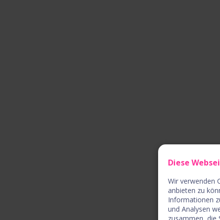
Diese Webse
Wir verwenden C
anbieten zu kön
Informationen z
und Analysen we
zusammen, die S