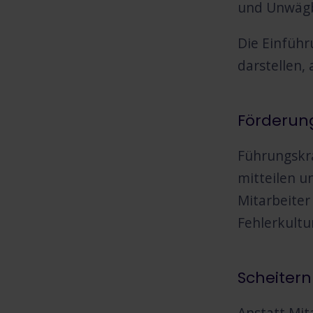
und Unwägb
Die Einfüh
darstellen,
Förderun
Führungskrä
mitteilen u
Mitarbeiter
Fehlerkultu
Scheitern
Anstatt Mit