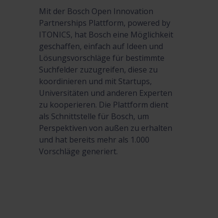
Mit der Bosch Open Innovation
Ein weltwe
Partnerships Plattform, powered by
Fertigung
ITONICS, hat Bosch eine Möglichkeit
ITONICS O
geschaffen, einfach auf Ideen und
Ideenkampa
Lösungsvorschläge für bestimmte
auf die Su
Suchfelder zuzugreifen, diese zu
konzentrie
koordinieren und mit Startups,
gesammelt
Universitäten und anderen Experten
unternehm
zu kooperieren. Die Plattform dient
veröffentli
als Schnittstelle für Bosch, um
Perspektiven von außen zu erhalten
und hat bereits mehr als 1.000
Vorschläge generiert.