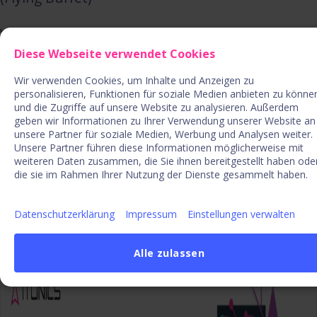
Veranstaltungsort:
NOVINA HOTEL
Diese Webseite verwendet Cookies
Südwestpark, Südwestpark 5, 90449 Nürnberg
Termin:
Donnerstag, den 10. März 2016 um
Wir verwenden Cookies, um Inhalte und Anzeigen zu
personalisieren, Funktionen für soziale Medien anbieten zu könne
17:30 Uhr
und die Zugriffe auf unsere Website zu analysieren. Außerdem
geben wir Informationen zu Ihrer Verwendung unserer Website an
Kosten: Sie sind herzlich eingeladen.
unsere Partner für soziale Medien, Werbung und Analysen weiter.
Anmeldung: Ihre Anmeldung nehmen wir sehr
Unsere Partner führen diese Informationen möglicherweise mit
weiteren Daten zusammen, die Sie ihnen bereitgestellt haben ode
gerne entgegen. Bitte verwenden Sie dafür das
die sie im Rahmen Ihrer Nutzung der Dienste gesammelt haben.
beigelegte Antwortfax oder senden Sie eine e-
Mail an:
seminare@familienwerte.com
Datenschutzerklärung
Impressum
Einstellungen verwalten
Alle zulassen