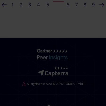
1
2
3
4
5
6
7
8
9
All rights reserved © 2026 ITONICS GmbH