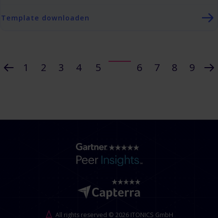
Template downloaden
1
2
3
4
5
6
7
8
9
All rights reserved © 2026 ITONICS GmbH