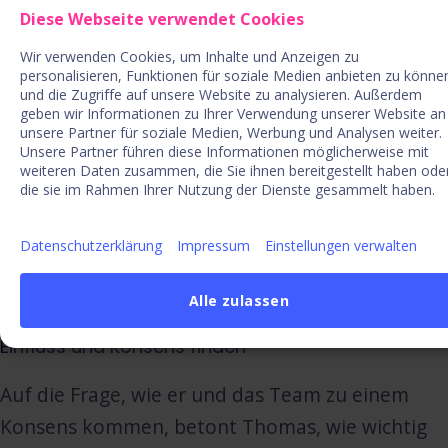
Anfänglich testeten Thomas und sein Team den
Diese Webseite verwendet Cookies
Ansatz, den Innovationsteams Ideen
Wir verwenden Cookies, um Inhalte und Anzeigen zu
vorzuschlagen. Sie stellten jedoch fest, dass dies
personalisieren, Funktionen für soziale Medien anbieten zu könne
und die Zugriffe auf unsere Website zu analysieren. Außerdem
teilweise bedeutete, der Innovation auf die Füße
geben wir Informationen zu Ihrer Verwendung unserer Website an
unsere Partner für soziale Medien, Werbung und Analysen weiter.
zu treten, ohne einen zusätzlichen Aspekt
Unsere Partner führen diese Informationen möglicherweise mit
hinzuzufügen. Er erörtert den Prozess der
weiteren Daten zusammen, die Sie ihnen bereitgestellt haben ode
die sie im Rahmen Ihrer Nutzung der Dienste gesammelt haben.
Entwicklung eines strategischeren Ansatzes zur
Unterstützung der Innovation als weiteren
Datenschutzerklärung
Impressum
Einstellungen verwalten
Rückenwind.
Alle zulassen
Einfluss und Konsens finden
Auf die Frage, wie er und das Team zu einem
Konsens kommen, betont Thomas, wie wichtig