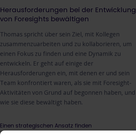
Herausforderungen bei der Entwicklung
von Foresights bewältigen
Thomas spricht über sein Ziel, mit Kollegen
zusammenzuarbeiten und zu kollaborieren, um
einen Fokus zu finden und eine Dynamik zu
entwickeln. Er geht auf einige der
Herausforderungen ein, mit denen er und sein
Team konfrontiert waren, als sie mit Foresight-
Aktivitäten von Grund auf begonnen haben, und
wie sie diese bewältigt haben.
Einen strategischen Ansatz finden