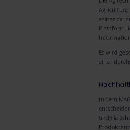
Die AgTech-
Agriculture 
seiner date
Plattform l
Informatio
Es wird gesc
einer durch
Nachhalt
In dem Maß
entscheiden
und Fleisch
Produktentw