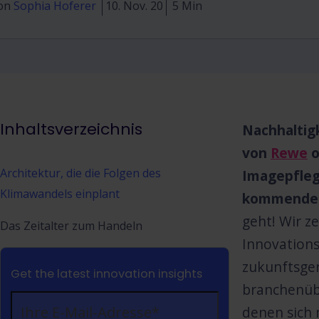
on
Sophia Hoferer
10. Nov. 20
5 Min
Inhaltsverzeichnis
Nachhaltig
von
Rewe
o
Architektur, die die Folgen des
Imagepfleg
Klimawandels einplant
kommenden 
geht! Wir z
Das Zeitalter zum Handeln
Innovation
zukunftsger
Get the latest innovation insights
branchenübe
denen sich 