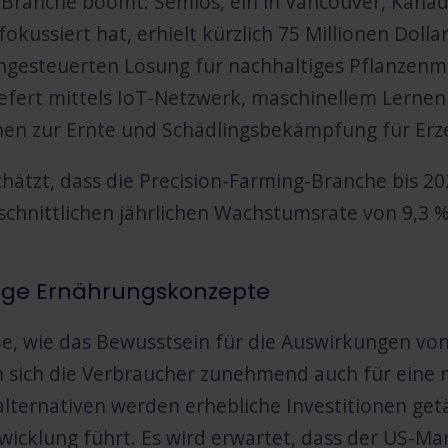
Branche boomt: Semios, ein in Vancouver, Kanada,
fokussiert hat, erhielt kürzlich 75 Millionen Dol
ngesteuerten Lösung für nachhaltiges Pflanzen
iefert mittels IoT-Netzwerk, maschinellem Lerne
nen zur Ernte und Schädlingsbekämpfung für Erz
hätzt, dass die Precision-Farming-Branche bis 202
schnittlichen jährlichen Wachstumsrate von 9,3 %
ige Ernährungskonzepte
e, wie das Bewusstsein für die Auswirkungen vo
 sich die Verbraucher zunehmend auch für eine n
alternativen werden erhebliche Investitionen getä
icklung führt. Es wird erwartet, dass der US-Mar