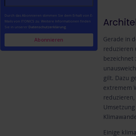
Durch das Abonnieren stimmen Sie dem Erhalt von E-
Archite
Mails von ITONICS zu. Weitere Informationen finden
Sie in unserer
Datenschutzerklärung
.
Gerade in d
reduzieren 
bezeichnet 
unausweichl
gilt. Dazu 
extremem W
reduzieren
Umsetzung n
Klimawandel
Einige klim