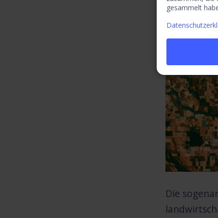
gesammelt habe
Datenschutzerk
Die sogenan
landwirtsc