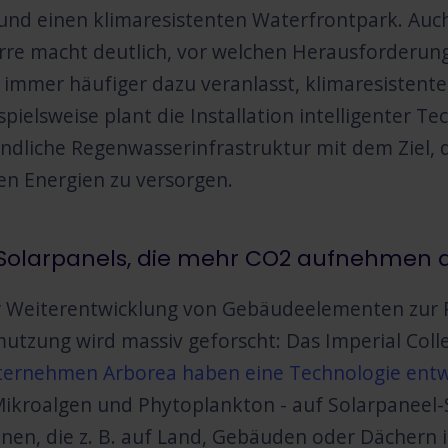
d einen klimaresistenten Waterfrontpark. Auch 
rre macht deutlich, vor welchen Herausforderu
mer häufiger dazu veranlasst, klimaresistentes
spielsweise plant die Installation intelligenter 
dliche Regenwasserinfrastruktur mit dem Ziel, d
n Energien zu versorgen.
Solarpanels, die mehr CO2 aufnehmen 
r Weiterentwicklung von Gebäudeelementen zur 
utzung wird massiv geforscht: Das Imperial Col
ternehmen Arborea haben eine Technologie entw
Mikroalgen und Phytoplankton - auf Solarpaneel-S
en, die z. B. auf Land, Gebäuden oder Dächern i