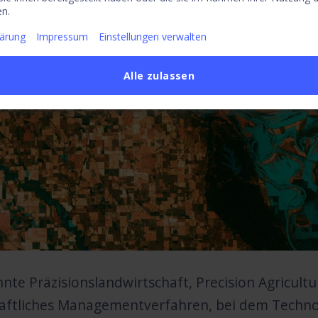
n.
lärung
Impressum
Einstellungen verwalten
Alle zulassen
nte Präzisionslandwirtschaft, Precision Agricultu
haftliches Managementverfahren, bei dem Techno