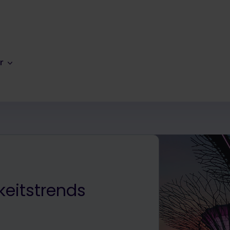
r
keitstrends