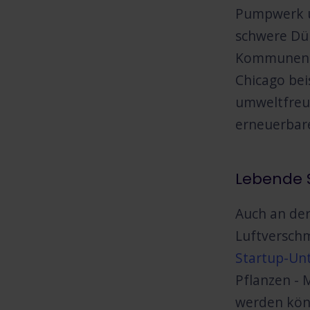
Pumpwerk un
schwere Dü
Kommunen im
Chicago bei
umweltfreun
erneuerbare
Lebende 
Auch an de
Luftverschm
Startup-Un
Pflanzen - 
werden könn