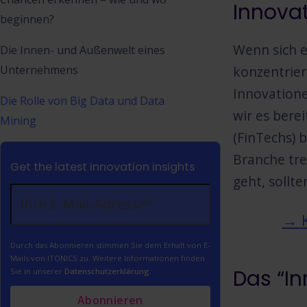
Innovat
beginnen?
Wenn sich 
Die Innen- und Außenwelt eines
konzentrier
Unternehmens
Innovation
Die Rolle von Big Data und Data
wir es berei
Mining
(FinTechs) 
Branche tr
Get the latest innovation insights
geht, sollt
→ K
Durch das Abonnieren stimmen Sie dem Erhalt von E-
Mails von ITONICS zu. Weitere Informationen finden
Das “I
Sie in unserer
Datenschutzerklärung
.