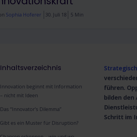
Innovationskraft
on
Sophia Hoferer
30. Juli 18
5 Min
Inhaltsverzeichnis
Strategisc
verschiede
Innovation beginnt mit Information
führen. Op
– nicht mit Ideen
bilden den
Dienstleis
Das “Innovator’s Dilemma”
Schritt im 
Gibt es ein Muster für Disruption?
Chancen erkennen – wie und wo