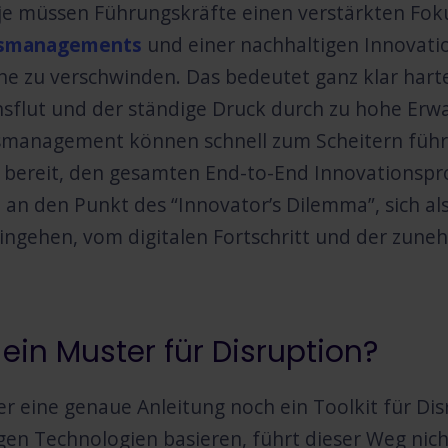
e müssen Führungskräfte einen verstärkten Foku
nsmanagements
und einer nachhaltigen Innovati
che zu verschwinden. Das bedeutet ganz klar har
sflut und der ständige Druck durch zu hohe Erw
smanagement können schnell zum Scheitern führ
h bereit, den gesamten End-to-End Innovationspro
an den Punkt des “Innovator’s Dilemma”, sich als
eingehen, vom digitalen Fortschritt und der zun
.
 ein Muster für Disruption?
er eine genaue Anleitung noch ein Toolkit für D
gen Technologien basieren, führt dieser Weg nic