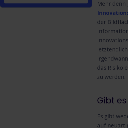
Mehr denn j
Innovatio
der Bildflä
Information
Innovation
letztendlic
irgendwann 
das Risiko 
zu werden
Gibt es
Es gibt wed
auf neuarti