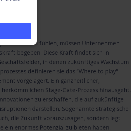
innen?
r gar bedroht zu fühlen, müssen Unternehmen
kraft begeben. Diese Kraft findet sich in
Geschäftsfelder, in denen zukünftiges Wachstum
prozesses definieren sie das “Where to play”
nt vorgelagert. Ein ganzheitlicher,
en herkömmlichen Stage-Gate-Prozess hinausgeht.
Innovationen zu erschaffen, die auf zukünftige
isruptionen darstellen.
Sogenannte strategische
uch, die Zukunft vorauszusagen, sondern legt
ie ein enormes Potenzial zu bieten haben.