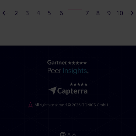
2
3
4
5
6
7
8
9
10
All rights reserved © 2026 ITONICS GmbH
DE