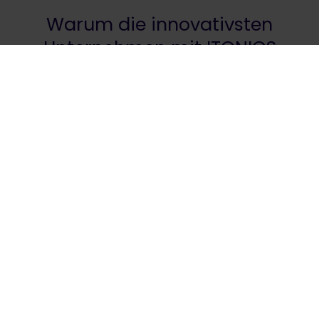
Warum die innovativsten
Unternehmen mit ITONICS
arbeiten
Chris Bennett
Chief Technology Officer
Der technologische Wandel vollzieht sich rasant.
ITONICS bietet unserem Team eine Plattform, um
sich über die Signale des Wandels auszutauschen
und deren Auswirkungen zu diskutieren, damit wir
effizient und am Puls der Zeit bleiben.