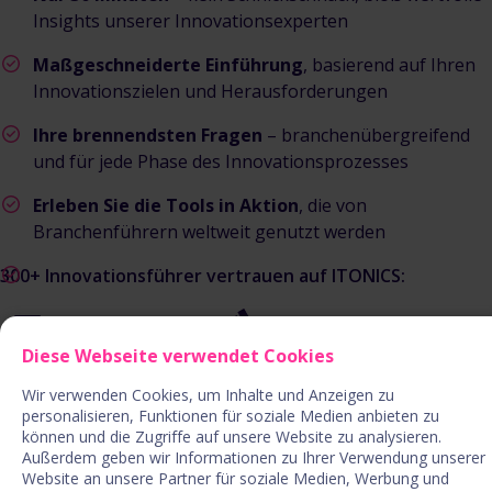
Insights unserer Innovationsexperten
Maßgeschneiderte Einführung
, basierend auf Ihren
Innovationszielen und Herausforderungen
Ihre brennendsten Fragen
– branchenübergreifend
und für jede Phase des Innovationsprozesses
Erleben Sie die Tools in Aktion
, die von
Branchenführern weltweit genutzt werden
300+ Innovationsführer vertrauen auf ITONICS:
Diese Webseite verwendet Cookies
Wir verwenden Cookies, um Inhalte und Anzeigen zu
personalisieren, Funktionen für soziale Medien anbieten zu
können und die Zugriffe auf unsere Website zu analysieren.
Außerdem geben wir Informationen zu Ihrer Verwendung unserer
Website an unsere Partner für soziale Medien, Werbung und